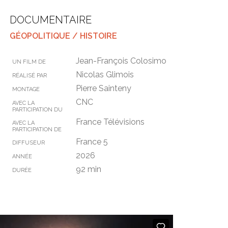
DOCUMENTAIRE
GÉOPOLITIQUE / HISTOIRE
Jean-François Colosimo
UN FILM DE
Nicolas Glimois
RÉALISÉ PAR
Pierre Sainteny
MONTAGE
CNC
AVEC LA
PARTICIPATION DU
France Télévisions
AVEC LA
PARTICIPATION DE
France 5
DIFFUSEUR
2026
ANNÉE
92 min
DURÉE