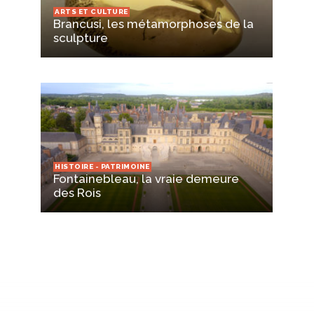
ARTS ET CULTURE
Brancusi, les métamorphoses de la
sculpture
HISTOIRE - PATRIMOINE
Fontainebleau, la vraie demeure
des Rois