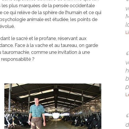
 les plus marquées de la pensée occidentale
v
 ce qui relève de la sphère de l’humain et ce qui
M
 psychologie animale est étudiée, les points de
l
 évolué.
L
dant le sacré et le profane, réservant aux
endance. Face à la vache et au taureau, on garde
rs ou tauromachie, comme une invitation à une
 responsabilité ?
v
h
b
p
L
d