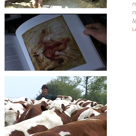
n
n
t
L