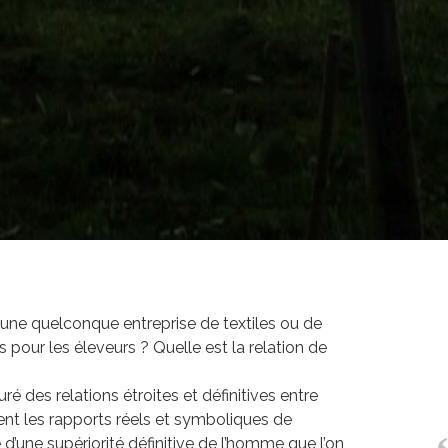
une quelconque entreprise de textiles ou de
 pour les éleveurs ? Quelle est la relation de
uré des relations étroites et définitives entre
ment les rapports réels et symboliques de
d’une supériorité définitive de l’homme que l’on