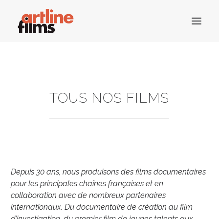
ACCUEIL
TOUS NOS FILMS
CATALOGUE
ACTUALITÉS
CONTACTS
Depuis 30 ans, nous produisons des films documentaires
pour les principales chaînes françaises et en
RECHERCHE
collaboration avec de nombreux partenaires
internationaux. D
u documentaire de création au film
d’investigation, du premier film de jeunes talents aux